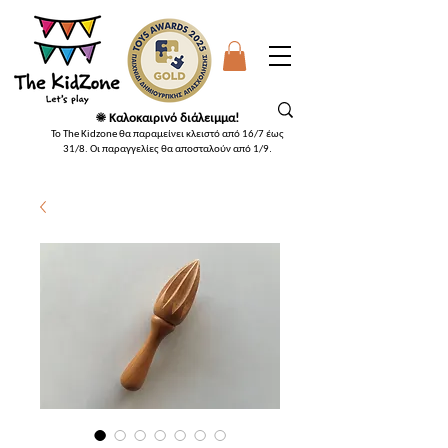
☀️ Καλοκαιρινό διάλειμμα!
Το The Kidzone θα παραμείνει κλειστό από 16/7 έως
31/8. Οι παραγγελίες θα αποσταλούν από 1/9
.