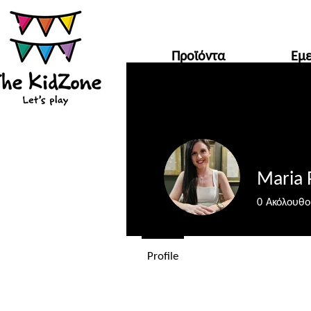
Προϊόντα
Εμε
Το The Kidzone θα πα
Maria P
0
Ακόλουθο
Profile