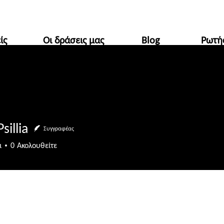
ίς
Οι δράσεις μας
Blog
Ρωτή
☀️ Καλοκαιρινό διάλειμμα!
ραμείνει κλειστό από 16/7 έως 31/8. Οι παραγγελίες 
sillia
Συγγραφέας
ι
0
Ακολουθείτε