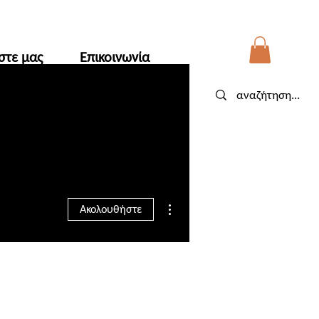
στε μας
Επικοινωνία
θα αποσταλούν από 1/9
.
Περισσότερες ενέργειες
Ακολουθήστε