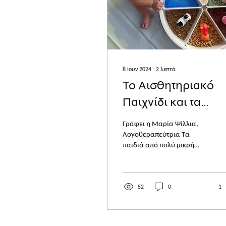
8 Ιουν 2024
∙
2
λεπτά
Το Αισθητηριακό
Παιχνίδι και τα
Οφέλη του
Γράφει η Μαρία Ψίλλια,
Λογοθεραπεύτρια Τα
παιδιά από πολύ μικρή
ηλικία χρησιμοποιούν τις
αισθήσεις τους για να
ανακαλύψουν τον κόσμο
γύρω...
52
0
1