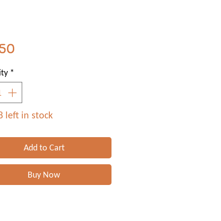
Price
.50
ty
*
 left in stock
Add to Cart
Buy Now