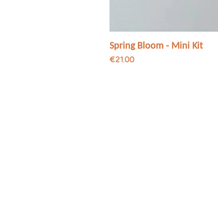
Spring Bloom - Mini Kit
Price
€21.00