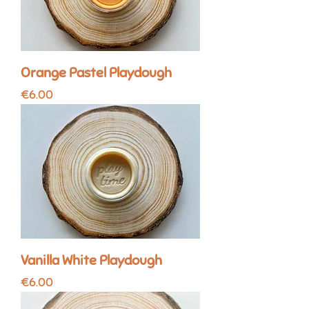
Orange Pastel Playdough
Price
€6.00
Vanilla White Playdough
Price
€6.00