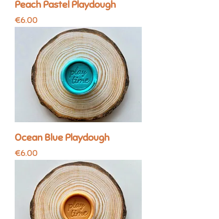
Peach Pastel Playdough
Price
€6.00
Ocean Blue Playdough
Price
€6.00