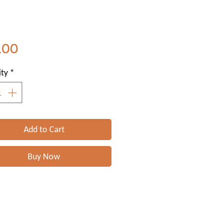
Price
.00
ty
*
Add to Cart
Buy Now