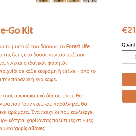
he-Go Kit
€21
Quanti
αι τα μυστικά του δάσους, το
Forest Life
α της ζωής στο δάσος παντού μαζί σας.
ά, γίνεται ο ιδανικός φορητός
αιχνίδι σε κάθε εκδρομή ή ταξίδι – από το
ι την παραλία ή ένα καφέ.
ό τους μικροσκοπικό δάσος, όπου θα
ντρα που ζουν εκεί, και, παράλληλα, θα
αι αρώματα. Ένα παιχνίδι που καλλιεργεί
υργικότητα, χαρίζοντας πολύτιμες στιγμές
 πάντα
χωρίς οθόνες
.