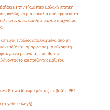
βαζάκι με την εξαιρετικά μαλακή σπιτική
ς, καθώς και μια ποικιλία από προσεκτικά
ατελείωτες ώρες αισθητηριακού παιχνιδιού
ς.
κιτ είναι εντελώς απαλλαγμένα από μη
συσκευάζονται όμορφα σε μια εύχρηστη
φτιαγμένο με αγάπη, που θα την
βάνοντάς το και παίζοντας μαζί του!
orest
B
rown (άρωμα μέντας) σε βαζάκι PET
 (τυχαία επιλογή)