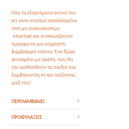
Όλα τα εξαρτήματα αυτού του
κιτ είναι εντελώς απαλλαγμένα
από μη ανακυκλώσιμο
πλαστικό και συσκευάζονται
όμορφα σε μια εύχρηστη
βαμβακερή τσάντα. Ένα δώρο
φτιαγμένο με αγάπη, που θα
την αισθανθούν τα παιδιά σας
λαμβάνοντάς το και παίζοντας
μαζί του!
ΠΕΡΙΛΑΜΒΑΝΕΙ
- 250gr της πλαστελίνης μας
ΠΡΟΦΥΛΑΞΕΙΣ
Orange Pastel (άρωμα
μέντας) σε βαζάκι PET
Η σπιτική μας πλαστελίνη